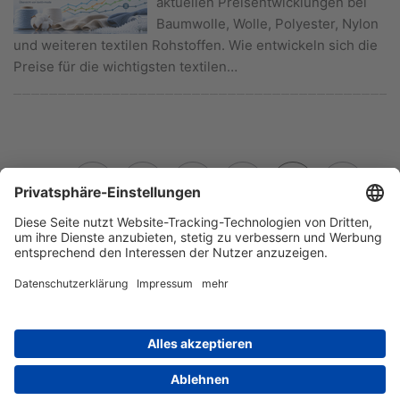
aktuellen Preisentwicklungen bei
Baumwolle, Wolle, Polyester, Nylon
und weiteren textilen Rohstoffen. Wie entwickeln sich die
Preise für die wichtigsten textilen…
1
2
3
4
5
6
7
8
9
10
© Verband der Nordwestdeutschen Textil- und Bekleidungsindustrie, 2026