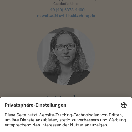
Geschäftsführer
+49 (40) 6378-4400
m.weller@textil-bekleidung.de
Anett Neugebauer
Assistenz
+49 (40) 6378-4400
a.neugebauer@textil-bekleidung.de