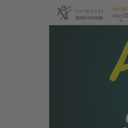
AKTUE
PRESS