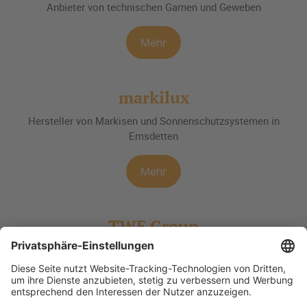
Anbieter von technischen Garnen und Geweben
Mehr
markilux
Hersteller von Markisen und Sonnenschutzsystemen in
Emsdetten
Mehr
TWE Group
Innovative Vliesstofflösungen aus Emsdetten
Mehr