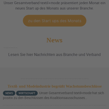
Unser Gesamtverband textil+mode präsentiert jeden Monat ein
neues Start up des Monats aus unserer Branche.
zu den Start ups des Monats
News
Lesen Sie hier Nachrichten aus Branche und Verband
Textil- und Modeindustrie begrüßt Wachstumsbeschlüsse
Unser Gesamtverband textil+mode hat sich
NEWS
WIRTSCHAFT
positiv zu den Beschlüssen des Koalitionsausschusses…