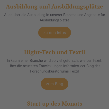
Ausbildung und Ausbildungsplätze
Alles über die Ausbildung in unserer Branche und Angebote für
Ausbildungsplätze
zu den Infos
Hight-Tech und Textil
In kaum einer Branche wird so viel geforscht wie bei Textil.
Über die neuesten Entwicklungen informiert der Blog des
Forschungskuratoriums Textil
zum Blog
Start up des Monats