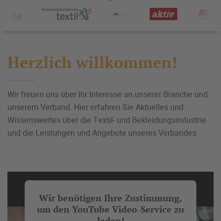
Herzlich willkommen!
Wir freuen uns über Ihr Interesse an unserer Branche und
unserem Verband. Hier erfahren Sie Aktuelles und
Wissenswertes über die Textil- und Bekleidungsindustrie
und die Leistungen und Angebote unseres Verbandes.
Wir benötigen Ihre Zustimmung,
Wir benötigen Ihre Zustimmung,
Wir benötigen Ihre Zustimmung,
Wir benötigen Ihre Zustimmung,
Wir benötigen Ihre Zustimmung,
Wir benötigen Ihre Zustimmung,
Wir benötigen Ihre Zustimmung,
Wir benötigen Ihre Zustimmung,
Wir benötigen Ihre Zustimmung,
Wir benötigen Ihre Zustimmung,
Wir benötigen Ihre Zustimmung,
Wir benötigen Ihre Zustimmung,
um den YouTube Video-Service zu
um den YouTube Video-Service zu
um den YouTube Video-Service zu
um den YouTube Video-Service zu
um den YouTube Video-Service zu
um den YouTube Video-Service zu
um den YouTube Video-Service zu
um den YouTube Video-Service zu
um den YouTube Video-Service zu
um den YouTube Video-Service zu
um den YouTube Video-Service zu
um den YouTube Video-Service zu
laden!
laden!
laden!
laden!
laden!
laden!
laden!
laden!
laden!
laden!
laden!
laden!