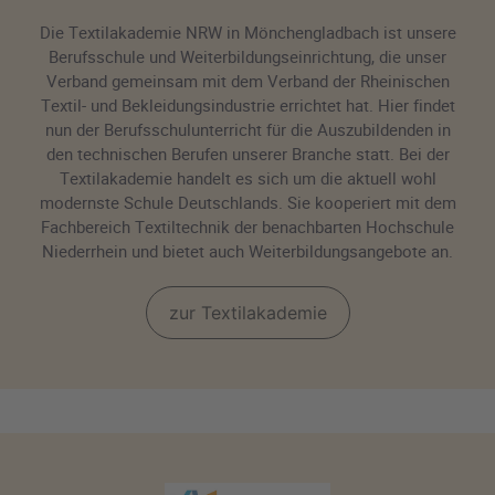
Die Textilakademie NRW in Mönchengladbach ist unsere
Berufsschule und Weiterbildungseinrichtung, die unser
Verband gemeinsam mit dem Verband der Rheinischen
Textil- und Bekleidungsindustrie errichtet hat. Hier findet
nun der Berufsschulunterricht für die Auszubildenden in
den technischen Berufen unserer Branche statt. Bei der
Textilakademie handelt es sich um die aktuell wohl
modernste Schule Deutschlands. Sie kooperiert mit dem
Fachbereich Textiltechnik der benachbarten Hochschule
Niederrhein und bietet auch Weiterbildungsangebote an.
zur Textilakademie