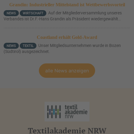
Grandin: Industrieller Mittelstand ist Wettbewerbsvorteil
Auf der Mitgliederversammlung unseres
NEWS
WIRTSCHAFT
Verbandes ist Dr.F.-Hans Grandin als Präsident wiedergewählt…
Coastland erhält Gold-Award
Unser Mitgliedsunternehmen wurde in Bozen
NEWS
TEXTIL
(Südtirol) ausgezeichnet.
alle News anzeigen
Textilakademie NRW