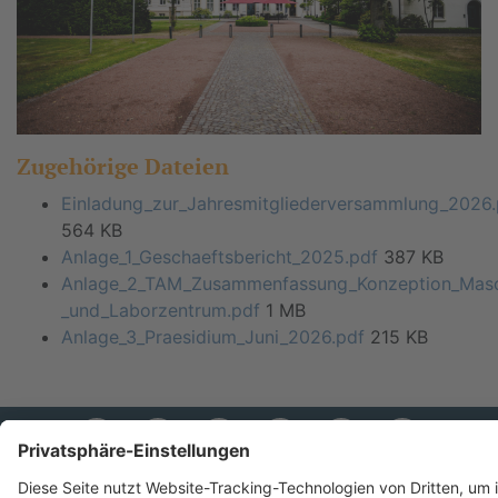
Zugehörige Dateien
Einladung_zur_Jahresmitgliederversammlung_2026.
564 KB
Anlage_1_Geschaeftsbericht_2025.pdf
387 KB
Anlage_2_TAM_Zusammenfassung_Konzeption_Masc
_und_Laborzentrum.pdf
1 MB
Anlage_3_Praesidium_Juni_2026.pdf
215 KB
© Verband der Nordwestdeutschen Textil- und Bekleidungsindustrie, 2026