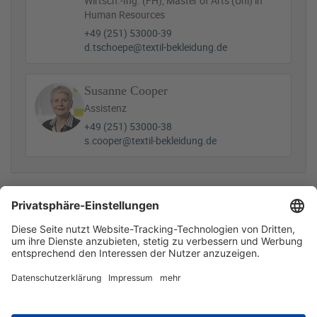
Wirtsch.-Ing. (FH), Master of Arts (Uni) in
Human Resources
+49 (251) 53000-39
d.tschoepe@textil-bekleidung.de
Susanne Cooper
Assistenz
+49 (251) 53000-38
s.cooper@textil-bekleidung.de
Zugehörige Dateien
Datenerhebung_Personalkennzahlen_2025.pdf
416 KB