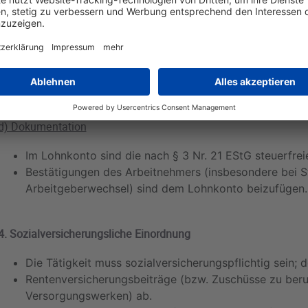
Bei Arbeitgeberwechsel innerhalb eines Monats ist die Aktivren
(auf 30 Tage hochgerechnet). Nimmt der Arbeitnehmer im lau
Beschäftigung auf, erhält er den vollen Freibetrag nur, wenn er sc
diesem Monat noch keine steuerfreie Aktivrente bezogen wurde;
zeitanteilige Berücksichtigung vorzunehmen.
d) Dokumentation
Im Lohnkonto sind die nach § 3 Nr. 21 EStG steuerfr
Bestätigungen des Arbeitnehmers (insbesondere bei S
Arbeitgeberwechsel) sind dem Lohnkonto beizufügen.
4. Sozialversicherungsliche Einordnung
Die Tätigkeit muss sozialversicherungspflichtig sein; 
Rentenversicherungsbeiträge (bzw. Zuschüsse zu beru
Versorgungswerken) ab.