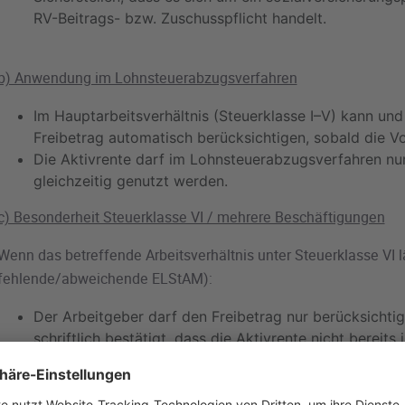
RV-Beitrags- bzw. Zuschusspflicht handelt.
b) Anwendung im Lohnsteuerabzugsverfahren
Im Hauptarbeitsverhältnis (Steuerklasse I–V) kann un
Freibetrag automatisch berücksichtigen, sobald die Vo
Die Aktivrente darf im Lohnsteuerabzugsverfahren nur
gleichzeitig genutzt werden.
c) Besonderheit Steuerklasse VI / mehrere Beschäftigungen
Wenn das betreffende Arbeitsverhältnis unter Steuerklasse VI l
fehlende/abweichende ELStAM):
Der Arbeitgeber darf den Freibetrag nur berücksichti
schriftlich bestätigt, dass die Aktivrente nicht bereits
Dienstverhältnis genutzt wird.
Diese Bestätigung (z. B. per Formular oder E‐Mail) i
Das gilt auch, wenn der Freibetrag insgesamt noch nic