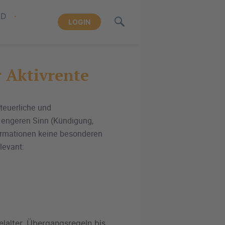
ND
LOGIN
r Aktivrente
teuerliche und
 engeren Sinn (Kündigung,
formationen keine besonderen
levant:
elalter, Übergangsregeln bis