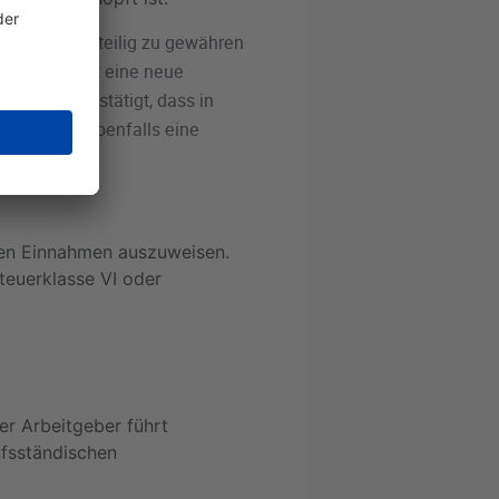
te nur zeitanteilig zu gewähren
fenden Monat eine neue
hriftlich bestätigt, dass in
 sonst ist ebenfalls eine
eien Einnahmen auszuweisen.
teuerklasse VI oder
der Arbeitgeber führt
fsständischen