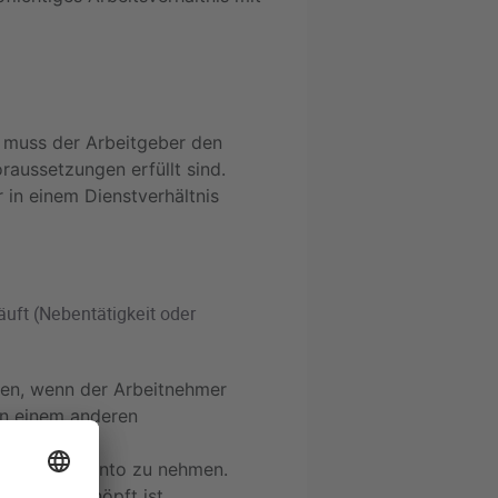
d muss der Arbeitgeber den
raussetzungen erfüllt sind.
 in einem Dienstverhältnis
äuft (Nebentätigkeit oder
gen, wenn der Arbeitnehmer
 in einem anderen
st zum Lohnkonto zu nehmen.
ht ausgeschöpft ist.