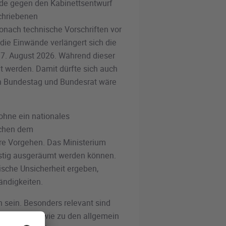
nde gegen den Kabinettsentwurf
chriebenen
wonach technische Vorschriften vor
ie Einwände verlängert sich die
 17. August 2026. Während dieser
et werden. Damit dürfte sich auch
on Bundestag und Bundesrat wäre
ohne ein nationales
schen dem
e Vorgehen. Das Ministerium
istig ausgeräumt werden können.
ische Unsicherheit ergeben,
ändigkeiten.
n sein. Besonders relevant sind
klärungen sowie zu den allgemein