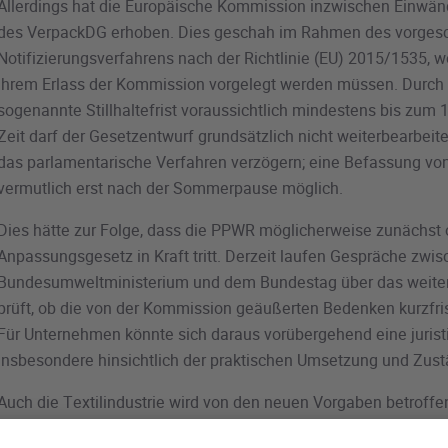
Allerdings hat die Europäische Kommission inzwischen Einwä
des VerpackDG erhoben. Dies geschah im Rahmen des vorges
Notifizierungsverfahrens nach der Richtlinie (EU) 2015/1535, 
ihrem Erlass der Kommission vorgelegt werden müssen. Durch d
sogenannte Stillhaltefrist voraussichtlich mindestens bis zum
Zeit darf der Gesetzentwurf grundsätzlich nicht weiterbearbeit
das parlamentarische Verfahren verzögern; eine Befassung v
vermutlich erst nach der Sommerpause möglich.
Dies hätte zur Folge, dass die PPWR möglicherweise zunächst 
Anpassungsgesetz in Kraft tritt. Derzeit laufen Gespräche zwi
Bundesumweltministerium und dem Bundestag über das weiter
prüft, ob die von der Kommission geäußerten Bedenken kurzfr
Für Unternehmen könnte sich daraus vorübergehend eine jurist
insbesondere hinsichtlich der praktischen Umsetzung und Zust
Auch die Textilindustrie wird von den neuen Vorgaben betroffe
Fragen zum Erzeuger- und Herstellerbegriff, zu Konformitätser