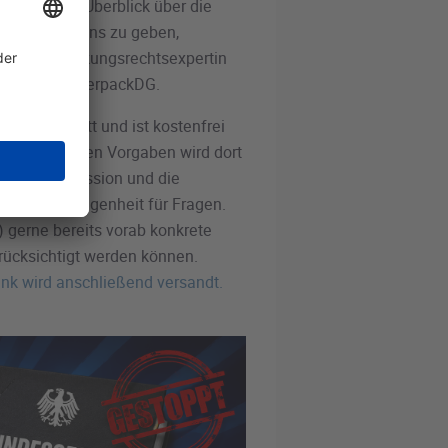
hmen einen Überblick über die
ngsverfahrens zu geben,
 der Verpackungsrechtsexpertin
WR und zum VerpackDG.
:00 Uhr statt und ist kostenfrei
en rechtlichen Vorgaben wird dort
schen Kommission und die
besteht Gelegenheit für Fragen.
) gerne bereits vorab konkrete
ücksichtigt werden können.
nk wird anschließend versandt.