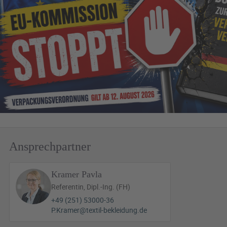
Ansprechpartner
Kramer Pavla
Referentin, Dipl.-Ing. (FH)
+49 (251) 53000-36
P.Kramer@textil-bekleidung.de