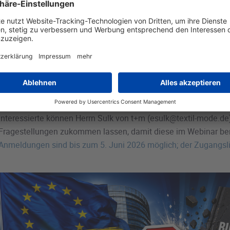
erweiterten Verpflichtungen im Verpackungsrecht. Um Unterne
neuen Anforderungen und den aktuellen Stand des Gesetzgebu
veranstaltet unser Gesamtverband textil+mode gemeinsam mit
Dr. Ilka Mehdorn von der Kanzlei Dentons ein Webinar zur PP
Das Webinar findet am Mittwoch, 10. Juni 2026, von 10:00 bis 11
für Mitgliedsunternehmen. Neben einem Überblick über die neu
auch die aktuelle Situation rund um die Einwände der Europäi
möglichen Folgen für Unternehmen thematisiert. Im Anschluss 
Interessierte können Herrn Sulk von t+m (esulk@textil-mode.de
Fragestellungen zukommen lassen, damit diese im Webinar ber
Anmeldungen sind bis zum 5. Juni 2026 möglich; der Zugangsli