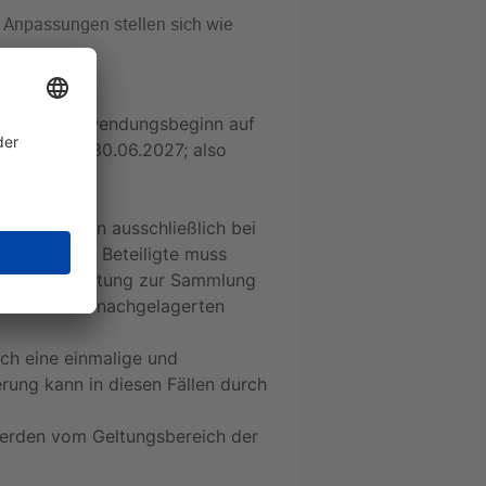
 Anpassungen stellen sich wie
 sich der Anwendungsbeginn auf
en auf den 30.06.2027; also
ung liegt nun ausschließlich bei
achgelagerte Beteiligte muss
ie Verpflichtung zur Sammlung
er weiteren nachgelagerten
ch eine einmalige und
rung kann in diesen Fällen durch
 werden vom Geltungsbereich der