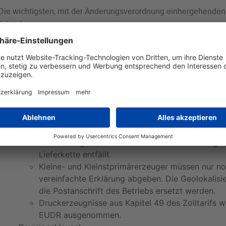
Die wichtigsten, mit der Änderungsverordnung einhergehenden
folgt dar:
Verschiebung des Anwendungsbeginns
Für große und mittlere Unternehmen verschiebt
den 30.12.2026, für kleine- und Kleinstunternehm
jeweils um ein Jahr.
Vereinfachungen
Die Verpflichtung zur Abgabe der Sorgfaltserklär
den Erstinverkehrbringern. Lediglich der erste n
darüber hinaus die Referenznummern sammeln. D
und Weitergabe von Referenznummern entlang d
Lieferkette entfällt.
Kleine- und Kleinstprimärerzeuger müssen nur no
vereinfachte Erklärung abgeben. Die Geolokalisie
die Postanschrift des Betriebs ersetzt werden.
Druckerzeugnisse aus Kapitel 49 des Zolltarifs
EUDR ausgenommen.