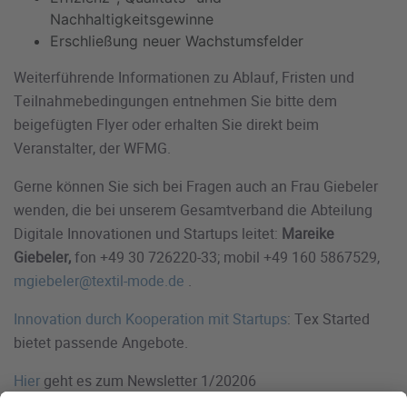
Nachhaltigkeitsgewinne
Erschließung neuer Wachstumsfelder
Weiterführende Informationen zu Ablauf, Fristen und
Teilnahmebedingungen entnehmen Sie bitte dem
beigefügten Flyer oder erhalten Sie direkt beim
Veranstalter, der WFMG.
Gerne können Sie sich bei Fragen auch an Frau Giebeler
wenden, die bei unserem Gesamtverband die Abteilung
Digitale Innovationen und Startups leitet:
Mareike
Giebeler,
fon +49 30 726220-33; mobil +49 160 5867529,
mgiebeler@textil-mode.de
.
Innovation durch Kooperation mit Startups
: Tex Started
bietet passende Angebote.
Hier
geht es zum Newsletter 1/20206