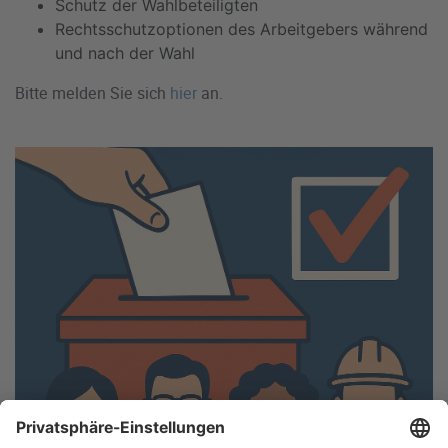
Schutz der Wahlbeteiligten
Rechtsschutzoptionen des Arbeitgebers während
und nach der Wahl
Bitte melden Sie sich
hier
an.