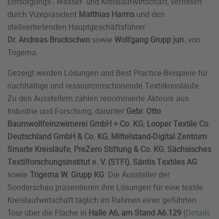
Entsorgungs-, Wasser- und Kreislaufwirtschaft, vertreten
durch Vizepräsident
Matthias Harms
und den
stellvertretenden Hauptgeschäftsführer
Dr. Andreas Bruckschen
sowie
Wolfgang Grupp jun.
von
Trigema.
Gezeigt werden Lösungen und Best Practice-Beispiele für
nachhaltige und ressourcenschonende Textilkreisläufe.
Zu den Ausstellern zählen renommierte Akteure aus
Industrie und Forschung, darunter
Gebr. Otto
Baumwollfeinzwirnerei GmbH + Co. KG
,
Looper Textile Co.
Deutschland GmbH & Co. KG
,
Mittelstand-Digital Zentrum
Smarte Kreisläufe
,
PreZero Stiftung & Co. KG
,
Sächsisches
Textilforschungsinstitut e. V. (STFI)
,
Säntis Textiles AG
sowie
Trigema W. Grupp KG
. Die Aussteller der
Sonderschau präsentieren ihre Lösungen für eine textile
Kreislaufwirtschaft täglich im Rahmen einer geführten
Tour über die Fläche in
Halle A6, am Stand A6.129
(
Details