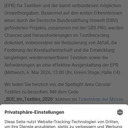
(EPR) für Textilien und die damit verbundenen möglichen
Umweltvorgaben. Basierend auf den ersten Erkenntnissen
eines durch die Deutsche Bundesstiftung Umwelt (DBU)
geförderten Projekts, zusammen mit der GRS PRO, werden
Chancen und Herausforderungen im Textilrecycling
diskutiert, insbesondere die Reduzierung von Abfall, die
Förderung der Kreislaufwirtschaft und die Entwicklung
langlebiger, wiederverwertbarer Textilien sowie die
Anforderungen an eine effektive Ausgestaltung der EPR
(Mittwoch, 6. Mai 2026, 13:00 Uhr, Green Stage, Halle C4).
Wir laden Sie herzlich ein, die Spotlight Area Circular
Textiles zu besuchen. Mit dem Code
„
BDE_tm_Textiles_2026
“ können im
Ticketshop der Messe
kostenfreie Tagestickets für die IFAT eingelöst werden.
Der Code ist auch für mehrere Besuchstage gültig. Das
Messeticket beinhaltet die Nutzung des öffentlichen