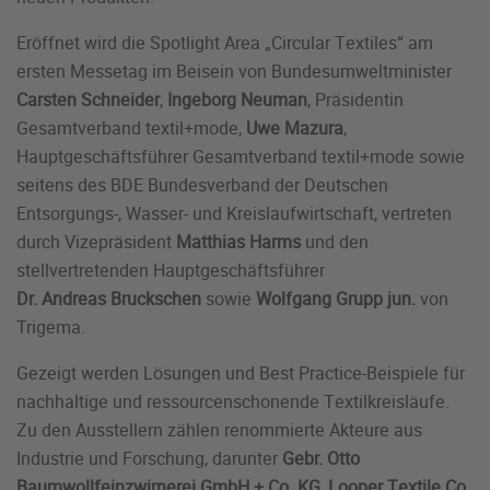
Eröffnet wird die Spotlight Area „Circular Textiles“ am
ersten Messetag im Beisein von Bundesumweltminister
Carsten Schneider
,
Ingeborg Neuman
, Präsidentin
Gesamtverband textil+mode,
Uwe Mazura
,
Hauptgeschäftsführer Gesamtverband textil+mode sowie
seitens des BDE Bundesverband der Deutschen
Entsorgungs-, Wasser- und Kreislaufwirtschaft, vertreten
durch Vizepräsident
Matthias Harms
und den
stellvertretenden Hauptgeschäftsführer
Dr. Andreas Bruckschen
sowie
Wolfgang Grupp jun.
von
Trigema.
Gezeigt werden Lösungen und Best Practice-Beispiele für
nachhaltige und ressourcenschonende Textilkreisläufe.
Zu den Ausstellern zählen renommierte Akteure aus
Industrie und Forschung, darunter
Gebr. Otto
Baumwollfeinzwirnerei GmbH + Co. KG
,
Looper Textile Co.