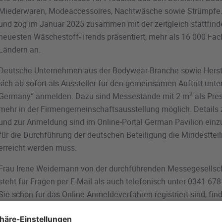
Miederwaren, Modeaccessoires, Nachtwäsche sowie Strümpfe. Si
und zog im Januar 2025 zusammen mit der zeitgleich stattfinden
neuesten Wäschestoff-Trends präsentiert, mehr als 16 000 Fa
Ländern an.
Deutsche Unternehmen aus der Bodywear-Branche sowie Herst
sich ab sofort als Aussteller für den gemeinsamen Auftritt un
2
Germany“ anmelden. Dazu sind Messestände mit 2 m
als Pres
mehr in der Firmengemeinschaftsausstellung möglich. Details 
und zur Anmeldung sind im Online-Portal German Pavilion einzu
für die Durchführung der deutschen Beteiligung die Mindesttei
erreicht werden muss.
Frau Irene Weidemann von der durchführenden Messegesellscha
steht für Fragen per E-Mail als auch telefonisch unter 0341 6
Sie schon für das Online-Anmeldeverfahren registriert sind, find
Anmeldung für eine Teilnahme im German Pavilion zum Messe-D
Januar 2027 in Paris. Anderenfalls registrieren Sie sich bitte 