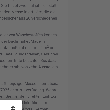
e findet zweimal jährlich statt
den Messe Interfilière, die die
chbesucher aus 20 verschiedenen
eller von Wäschestoffen können
ter der Dachmarke „Made in
2
entationPoint oder mit 9 m
und
zu Beteiligungspreisen, Gebühren
sehen. Bitte beachten Sie, dass
lnehmerzahl von zehn Ausstellern
ft Leipziger Messe International
78-7925 gern zur Verfügung. Wenn
en Sie hier den direkten Link zur
uo SIL und Interfiliere im
auf dem Online-Portal German