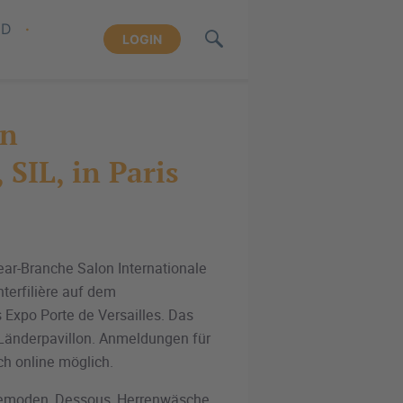
ND
LOGIN
on
 SIL, in Paris
ear-Branche Salon Internationale
Interfilière auf dem
Expo Porte de Versailles. Das
 Länderpavillon. Anmeldungen für
ch online möglich.
demoden, Dessous, Herrenwäsche,