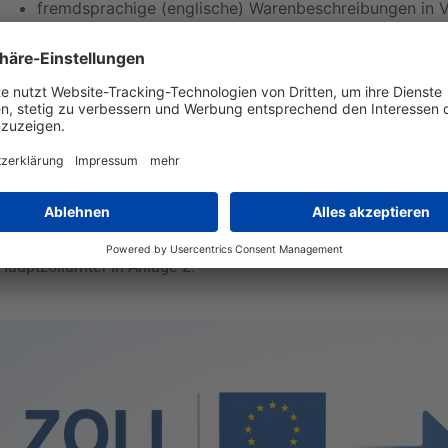
fremdsprachige (englische) Warenbeschreibungen in 
ausdrücklich nur für Versand-, nicht aber für Ausfuhr
Anmeldungen zur vorübergehenden Verwahrung!)
keine Pflicht des zugelassenen Empfängers im Versa
Warennummern und Warenbezeichnungen zu prüfen u
Vereinfachungen in Bezug auf die
Angabe des Empfängers in Versandanmeldungen
Anwendung der Stempel im Betriebskontinuitätsv
Anmeldung für Umzugsgut.
Die weiteren Einzelheiten entnehmen Sie bitte der Verfügung de
Hauptzollämter in Anlage 2.