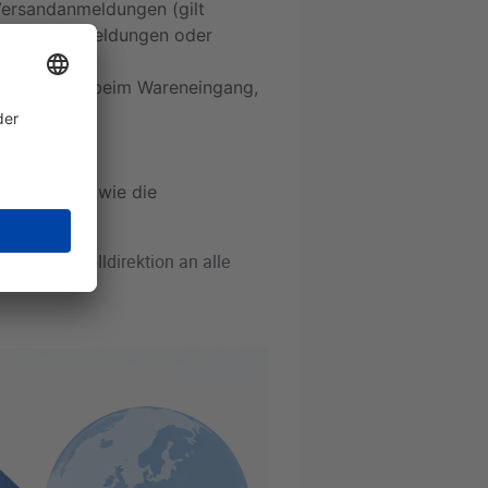
Versandanmeldungen (gilt
-, Einfuhranmeldungen oder
ndverfahren beim Wareneingang,
nd
,
erfahren sowie die
r Generalzolldirektion an alle