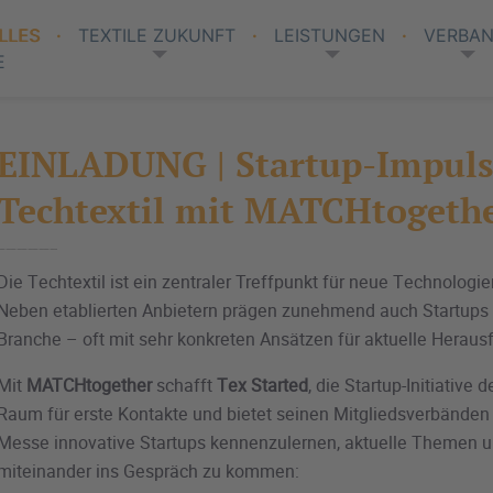
LLES
TEXTILE ZUKUNFT
LEISTUNGEN
VERBA
E
EINLADUNG | Startup-Impuls
Techtextil mit MATCHtogeth
Die Techtextil ist ein zentraler Treffpunkt für neue Technologi
Neben etablierten Anbietern prägen zunehmend auch Startups 
Branche – oft mit sehr konkreten Ansätzen für aktuelle Heraus
Mit
MATCHtogether
schafft
Tex Started
, die Startup-Initiativ
Raum für erste Kontakte und bietet seinen Mitgliedsverbänden
Messe innovative Startups kennenzulernen, aktuelle Themen 
miteinander ins Gespräch zu kommen: