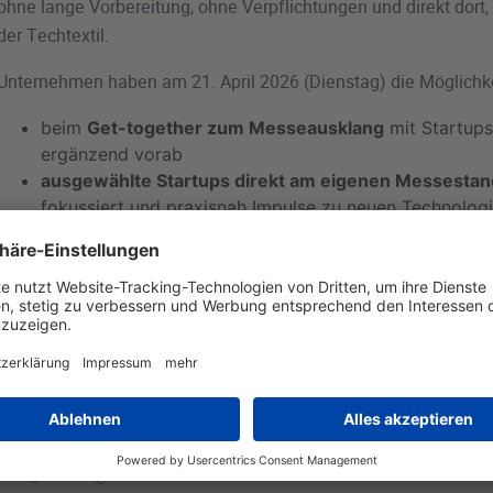
ohne lange Vorbereitung, ohne Verpflichtungen und direkt dort,
der Techtextil.
Unternehmen haben am 21. April 2026 (Dienstag) die Möglichke
beim
Get-together zum Messeausklang
mit Startup
ergänzend vorab
ausgewählte Startups direkt am eigenen Messesta
fokussiert und praxisnah Impulse zu neuen Technologi
Innovationen erhalten
Im Mittelpunkt stehen erste Kontakte, neue Perspektiven und 
Für beide Formate ist eine Anmeldung erforderlich. Ein begrenz
Messe steht für Teilnehmende zur Verfügung.
Alle Informationen zu den Formaten, Zeiten und zur Anmeldung 
Bei Rückfragen steht Ihnen Mareike Giebeler (Tex Started) ger
📧
mgiebeler@textil-mode.de