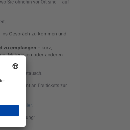
 wo Sie ohnehin vor Ort sind – auf
it,
s ins Gespräch zu kommen und
nd zu empfangen
– kurz,
en, Materialien oder anderen
der offene Austausch.
tes Kontingent an Freitickets zur
finden Sie hier.
ne zur Verfügung: