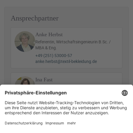
Ansprechpartner
Anke Herbst
Referentin, Wirtschaftsingenieurin B.Sc. /
MBA & Eng.
+49 (251) 53000-57
anke.herbst@textil-bekleidung.de
Ina Fast
Assistenz
+49 (251) 53000-55
i.fast@textil-bekleidung.de