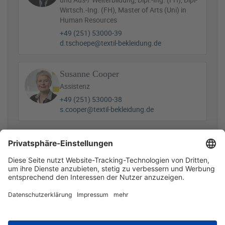
und Aus-/ Weiterbildung, Dipl.-Ing. (FH), Dipl-
Wirtsch.-Ing. (FH), Master of Arts (Uni) in
Human Resources
+49 (251) 53000-39
d.tschoepe@textil-bekleidung.de
Susanne Cooper
Assistenz
+49 (251) 53000-38
s.cooper@textil-bekleidung.de
Zugehörige Dateien
Aufruf-Wettbewerb-NEXT-2026.pdf
234 KB