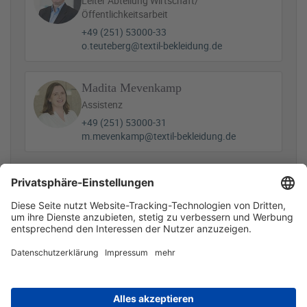
Leiter Abteilung Wirtschaft/
Öffentlichkeitsarbeit
+49 (251) 53000-33
o.teuteberg@textil-bekleidung.de
Madita Mevenkamp
Assistenz
+49 (251) 53000-31
m.mevenkamp@textil-bekleidung.de
Zugehörige Dateien
2026-05_Konjunkturbericht.pdf
116 KB