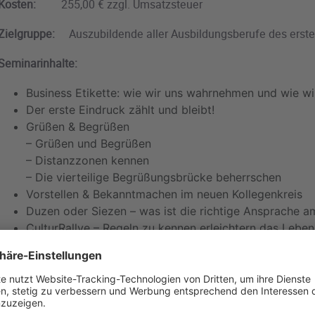
Kosten:
255,00 € zzgl. Umsatzsteuer
Zielgruppe:
Auszubildende aller Ausbildungsberufe des erste
Seminarinhalte:
Business Etikette: wie wir uns wahrnehmen und wie wi
Der erste Eindruck zählt und bleibt!
Grüßen & Begrüßen
– Grüßen und Begrüßen
– Distanzzonen kennen
– Die vierteilige Begrüßungsbrücke beherrschen
Vorstellen & Bekanntmachen im neuen Kollegenkreis
Duzen oder Siezen – was ist die richtige Ansprache a
CulturRallye – Regeln zu kennen erleichtern das Leben
– Grundlagen der Kommunikation im Arbeitsalltag: Fra
im Azubi Alltag sprechen
Missverständnisse und Konflikte vermeiden – wie dies
Auszubilden-den dagegen tun können.
Small Talk im Kollegen und Kundengespräch gekonnt