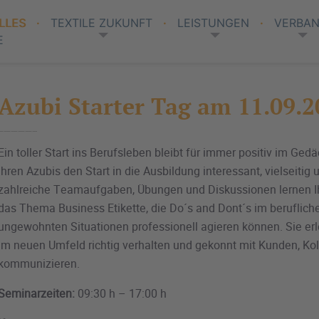
LLES
TEXTILE ZUKUNFT
LEISTUNGEN
VERBA
E
Azubi Starter Tag am 11.09.2
Ein toller Start ins Berufsleben bleibt für immer positiv im Gedä
Ihren Azubis den Start in die Ausbildung interessant, vielseitig 
zahlreiche Teamaufgaben, Übungen und Diskussionen lernen Ih
das Thema Business Etikette, die Do´s and Dont´s im berufliche
ungewohnten Situationen professionell agieren können. Sie erl
im neuen Umfeld richtig verhalten und gekonnt mit Kunden, Ko
kommunizieren.
Seminarzeiten:
09:30 h – 17:00 h