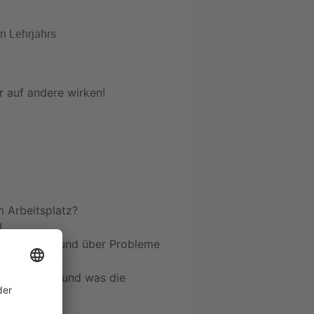
n Lehrjahrs
r auf andere wirken!
m Arbeitsplatz?
!
gen stellen und über Probleme
e entstehen und was die
 anwenden