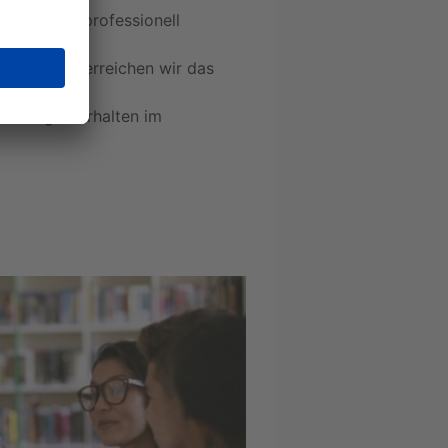
ie wir das professionell
 zusammen erreichen wir das
 richtige Verhalten im