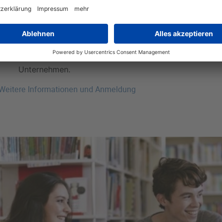
Feedback geben und nehmen ist nicht immer leicht – w
umsetzen!
Teamarbeit und Teamregeln spielerisch erlernen – nur
Ziel!
Gemeinsam erstellen wir einen Azubi Leitfaden für das
Unternehmen.
Weitere Informationen und Anmeldung