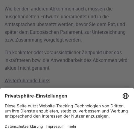
Wie bei den anderen Abkommen auch, müssen die
ausgehandelten Entwürfe überarbeitet und in die
Amtssprachen übersetzt werden, bevor Sie dem Rat, und
später dem Europäischen Parlament, zur Unterzeichnung
bzw. Zustimmung vorgelegt werden.
Ein konkreter oder voraussichtlicher Zeitpunkt über das
Inkrafttreten bzw. die Anwendbarkeit des Abkommen wird
aktuell nicht genannt.
Weiterführende Links
Allgemeine Informationen der EU-Kommission (GD Trade
and Economic Security) zum Abkommen
EU-Australien: Wortlaut der Abkommen