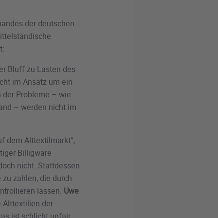
bandes der deutschen
ittelständische
t:
ßer Bluff zu Lasten des
icht im Ansatz um ein
n der Probleme – wie
and – werden nicht im
 dem Alttextilmarkt“,
iger Billigware
och nicht. Stattdessen
e zu zahlen, die durch
trollieren lassen.
Uwe
 Alttextilien der
s ist schlicht unfair