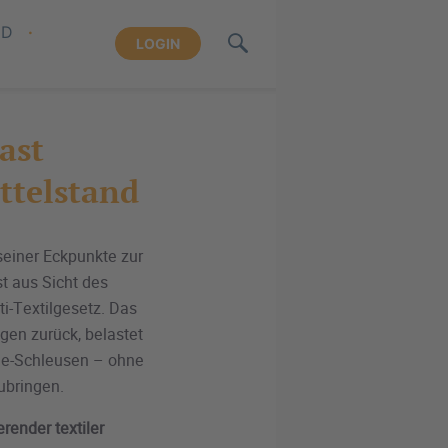
ND
LOGIN
ast
ttelstand
seiner Eckpunkte zur
st aus Sicht des
i-Textilgesetz. Das
ngen zurück, belastet
tie-Schleusen – ohne
zubringen.
render textiler