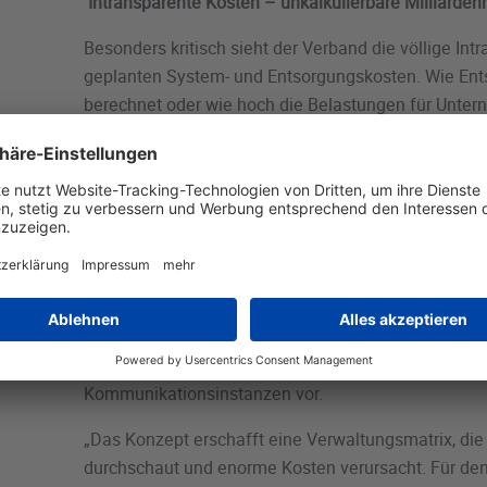
Intransparente Kosten – unkalkulierbare Milliarden
Besonders kritisch sieht der Verband die völlige Int
geplanten System- und Entsorgungskosten. Wie En
berechnet oder wie hoch die Belastungen für Untern
ausfallen sollen, bleibt vollständig offen.
Uwe Mazu
Milliarden kosten kann, ohne die Kosten zu beziffer
anderen Politikbereich undenkbar. Von der Wirtschaf
einfach zu zahlen, ohne jede Berechnungsgrundlage,
verantwortungslos.“
Bürokratisches Großsystem statt effizienter Strukt
Trotz gegenteiliger Ankündigung sieht das Konzept 
Konstrukt aus neuen Stellen, Stiftungen, Aufsichtss
Kommunikationsinstanzen vor.
„Das Konzept erschafft eine Verwaltungsmatrix, di
durchschaut und enorme Kosten verursacht. Für den