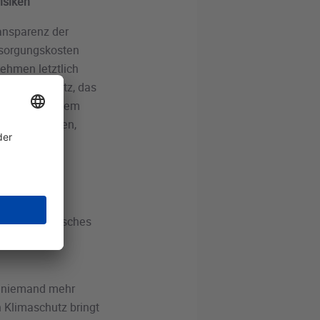
risiken
ransparenz der
tsorgungskosten
ehmen letztlich
ra
: „Ein Gesetz, das
n, wäre in jedem
t zu verlangen,
 ist
ur
ein bürokratisches
trukturen und
e niemand mehr
 Klimaschutz bringt