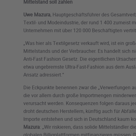
Mittelstand soll zahlen
Uwe Mazura
, Hauptgeschäftsführer des Gesamtver
Textil- und Modeindustrie, der rund 1 400 zumeist m
Unternehmen mit über 120 000 Beschäftigten vertrit
„Was hier als Textilgesetz verkauft wird, ist ein gro
Mittelstands und der Verbraucher. Es handelt sich n
Anti-Fast Fashion Gesetz. Die eigentlichen Ursache
etwa ungebremste Ultra-Fast-Fashion aus dem Ausl
Ansatz adressiert.“
Die Eckpunkte benennen zwar die „Verwerfungen auf
die vor allem durch große Importmengen minderwert
verursacht werden. Konsequenzen folgen daraus jed
droht deutschen Herstellern, künftig auch für Abfäll
Importe entstehen und sich in Deutschland kaum kon
Mazura
: „Wir riskieren, dass solide Mittelständler die
globalen Billigplattformen mitfinanzieren müssen. Da