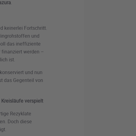
azura
.
einerlei Fortschritt.
lingrohstoffen und
ll das ineffiziente
 finanziert werden –
ich ist.
 konserviert und nun
st das Gegenteil von
 Kreisläufe verspielt
rtige Rezyklate
en. Doch diese
igt.