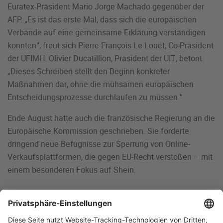
Euratex-Präsident Mario Jorge Machado gegenüber der
AFP. „Es ist das erste Mal, dass sich die europäischen
Verbände auf eine gemeinsame Erklärung verständigen
konnten“, freut sich Pierre-François Le Louët, Co-Präsident
der UFIMH. Olivier Ducatillion, Präsident der UIT, betont:
„Dieses Schreiben stellt den Beginn konkreter
Maßnahmen dar, ohne die mühsamen europäischen
Entscheidungsprozesse durchlaufen zu müssen.“
Ende August hatte auch die französische Regierung an die
Europäische Kommission geschrieben. Sie forderte
dringend neue Befugnisse zur Sperrung von Online-
Verkaufsplattformen, die gegen EU-Recht verstoßen – mit
einem besonderen Fokus auf Shein.
15.09.2025 (Quelle: AFP)