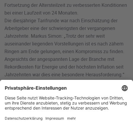
Fortsetzung der Altersteilzeit zu verbesserten Konditionen
bei einer Laufzeit von 24 Monaten.
Die diesjährige Tarifrunde war nach Einschätzung der
Arbeitgeber eine der schwierigsten der vergangenen
Jahrzehnte. Markus Simon: „Trotz der sehr weit
auseinander liegenden Vorstellungen ist es nach zähem
Ringen am Ende gelungen, einen Kompromiss zu finden.
Angesichts der angespannten Lage der Branche mit
Rekordkosten für Energie und der höchsten Inflation seit
Jahrzehnten war dies eine besondere Herausforderung.“
Jetzt haben Arbeitgeber und Arbeitnehmer
Planungssicherheit resümieren die Arbeitgeber und
werten den Tarifabschluss als ein klares Zeichen für die
Wertschätzung gegenüber den Beschäftigten.