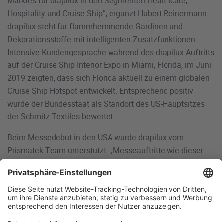
Marktes für drapilux in den Segmenten Healthcare,
Hospitality und Cruise Ship”, ergänzt Hubert Reinermann.
drapilux steht für flammhemmende Gardinen und
Dekorationsstoffe mit intelligenten Zusatzfunktionen.
Intensive Kundengespräche während des drapilux-Auftritts
auf der Cruise Ship Interior Expo in Miami, Florida, im Juni
2019 zeigten, dass sich Florida aktuell zu einem globalen
Cruise Ship Hotspot entwickelt. Entsprechend positiv
wurde der Bundesstaat als Standort des US-Hauptsitzes
der Schmitz Textiles bewertet.
Beim Messedebüt in den USA wurde drapilux vom
Prismatek-Team unterstützt. „Messeauftritte wie dieser
zeigen, dass die Beteiligung auch außerhalb des
Unternehmens auf Zustimmung stößt. Für US-Kunden ist
es sehr wichtig, dass Lieferanten im US-Markt mit einer
Niederlassung vertreten sind“, sagt Stefan Ruholl.