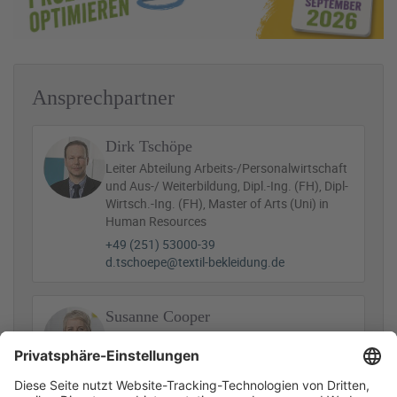
Ansprechpartner
Dirk Tschöpe
Leiter Abteilung Arbeits-/Personalwirtschaft
und Aus-/ Weiterbildung, Dipl.-Ing. (FH), Dipl-
Wirtsch.-Ing. (FH), Master of Arts (Uni) in
Human Resources
+49 (251) 53000-39
d.tschoepe@textil-bekleidung.de
Susanne Cooper
Assistenz
+49 (251) 53000-38
s.cooper@textil-bekleidung.de