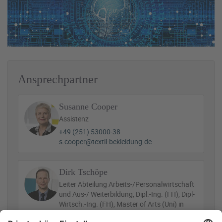
Ansprechpartner
Susanne Cooper
Assistenz
+49 (251) 53000-38
s.cooper@textil-bekleidung.de
Dirk Tschöpe
Leiter Abteilung Arbeits-/Personalwirtschaft
und Aus-/ Weiterbildung, Dipl.-Ing. (FH), Dipl-
Wirtsch.-Ing. (FH), Master of Arts (Uni) in
Human Resources