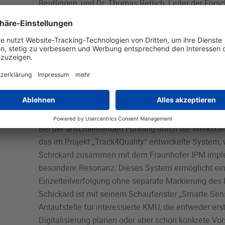
Reutlingen, und Dr. Thomas Rettich, Leiter der Fors
der Trumpf GmbH + Co. KG, schilderten, wie sie die 
sowie die Zukunft der Arbeit in ihren jeweiligen Arb
Bildung, Hochtechnologie und Politik wahrnehmen. F
Tilebein von den Deutschen Instituten für Textil- u
(DITF) in Denkendorf beleuchtete in ihrem Vortrag 
Entwicklungs- und Produktionsprozesse für die Texti
auf, welchen Paradigmenwechsel das durchgängige 
in der Textil- und Bekleidungsindustrie einleitet.
Bei der anschließenden Führung durch die Werkstat
das im Projekt „Track4Quality“ entwickelte System,
Schickard zusammen mit dem Fraunhofer IPM imple
besondere Resonanz. Dieses System ermöglicht ein
Einzelteilverfolgung ohne separate Markierung des 
Schickard ist mit seinem Schaufenster „Smarte Se
Anlaufstelle für interessierte KMU, die entweder erst
Digitalisierung planen oder aber schon konkrete Vor