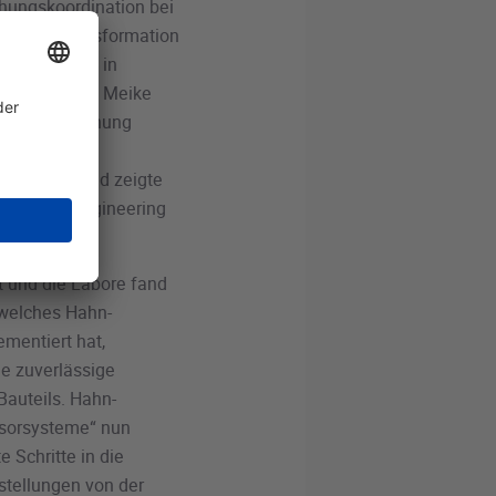
chungskoordination bei
digitale Transformation
eitsbereichen in
rau Prof. Dr. Meike
nd Faserforschung
die smarten
lindustrie und zeigte
Digitale Engineering
t und die Labore fand
 welches Hahn-
mentiert hat,
e zuverlässige
Bauteils. Hahn-
nsorsysteme“ nun
e Schritte in die
stellungen von der