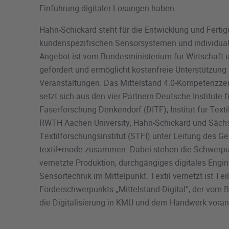
Einführung digitaler Lösungen haben.
Hahn-Schickard steht für die Entwicklung und Ferti
kundenspezifischen Sensorsystemen und individuali
Angebot ist vom Bundesministerium für Wirtschaft 
gefördert und ermöglicht kostenfreie Unterstützun
Veranstaltungen. Das Mittelstand 4.0-Kompetenzzen
setzt sich aus den vier Partnern Deutsche Institute f
Faserforschung Denkendorf (DITF), Institut für Texti
RWTH Aachen University, Hahn-Schickard und Säch
Textilforschungsinstitut (STFI) unter Leitung des 
textil+mode zusammen. Dabei stehen die Schwerpun
vernetzte Produktion, durchgängiges digitales Engi
Sensortechnik im Mittelpunkt. Textil vernetzt ist Tei
Förderschwerpunkts „Mittelstand-Digital“, der vom B
die Digitalisierung in KMU und dem Handwerk voran