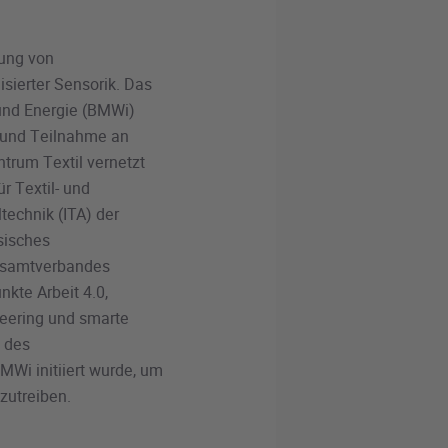
gung von
sierter Sensorik. Das
und Energie (BMWi)
g und Teilnahme an
trum Textil vernetzt
ür Textil- und
ltechnik (ITA) der
sisches
Gesamtverbandes
kte Arbeit 4.0,
neering und smarte
l des
MWi initiiert wurde, um
zutreiben.