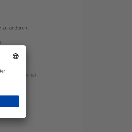
e zu anderen
e
tenwirken
cklung von
nare/fachseminar-