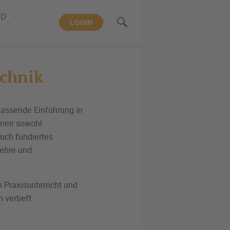
ND
LOGIN
chnik
assende Einführung in
rnen sowohl
uch fundiertes
ehre und
n Praxisunterricht und
vertieft.