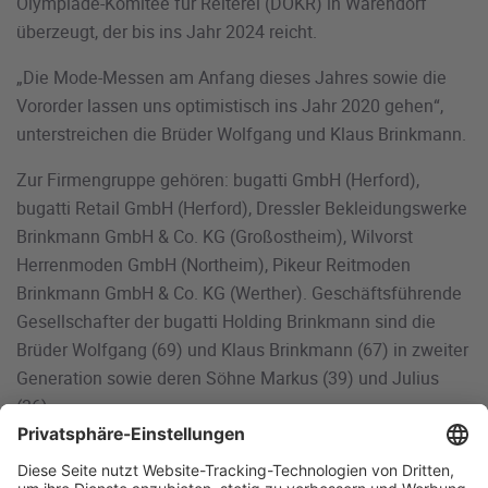
Olympiade-Komitee für Reiterei (DOKR) in Warendorf
überzeugt, der bis ins Jahr 2024 reicht.
„Die Mode-Messen am Anfang dieses Jahres sowie die
Vororder lassen uns optimistisch ins Jahr 2020 gehen“,
unterstreichen die Brüder Wolfgang und Klaus Brinkmann.
Zur Firmengruppe gehören: bugatti GmbH (Herford),
bugatti Retail GmbH (Herford), Dressler Bekleidungswerke
Brinkmann GmbH & Co. KG (Großostheim), Wilvorst
Herrenmoden GmbH (Northeim), Pikeur Reitmoden
Brinkmann GmbH & Co. KG (Werther). Geschäftsführende
Gesellschafter der bugatti Holding Brinkmann sind die
Brüder Wolfgang (69) und Klaus Brinkmann (67) in zweiter
Generation sowie deren Söhne Markus (39) und Julius
(36).