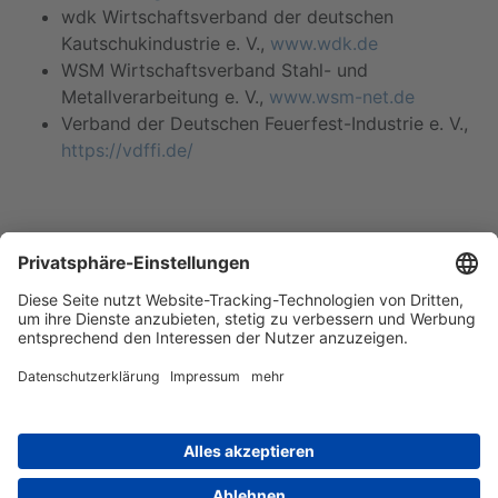
wdk Wirtschaftsverband der deutschen
Kautschukindustrie e. V.,
www.wdk.de
WSM Wirtschaftsverband Stahl- und
Metallverarbeitung e. V.,
www.wsm-net.de
Verband der Deutschen Feuerfest-Industrie e. V.,
https://vdffi.de/
Die Verbände im „Bündnis faire Energiewende“ vertreten
branchenübergreifend etwa 10.000 deutsche
Unternehmen mit ca. 1 Million Mitarbeitenden und etwa
200 Milliarden Euro Jahresumsatz.
© Verband der Nordwestdeutschen Textil- und Bekleidungsindustrie, 2026