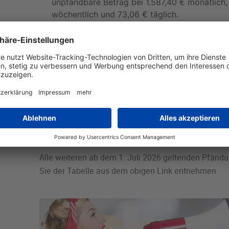
unpfändbare Betrag bei 1.587,40 € monatlich
wöchentlich und 73,06 € täglich.
Bei bestehender Unterhaltspflicht erhöht sich
850 c Abs. 1 ZPO für die erste Person um 597
137,50 € wöchentlich und 27,50 € täglich.
Für die zweite bis fünfte Person, der Unterhal
erhöht sich der Betrag nach § 850 c Abs. 1 
monatlich, 76,60 € wöchentlich und 15,32 € t
Die Beträge nach § 850 c Abs. 3 ZPO, deren Ü
Berechnung des unpfändbaren Einkommens un
bleiben, werden auf 4.866,30 € monatlich, 1.1
und 223,99 € täglich erhöht.
Alle weiteren ab dem 1. Juli 2026 geltenden Pfänd
Sie der Tabelle aus dem obigen Link entnehmen.