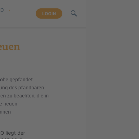
ND
LOGIN
euen
 Höhe gepfändet
tlung des pfändbaren
n zu beachten, die in
ie neuen
önnen
O liegt der