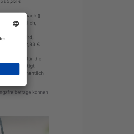
, 365,33 €
 der Betrag nach §
,42 € monatlich,
t gewährt wird,
ZPO um je 332,83 €
äglich.
bersteigen für die
berücksichtigt
19,90 € wöchentlich
ungsfreibeträge können