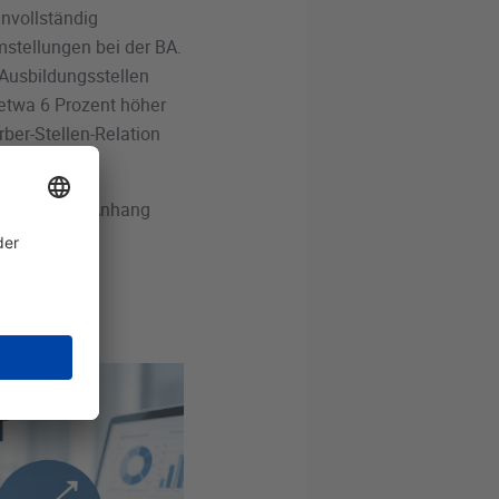
unvollständig
mstellungen bei der BA.
 Ausbildungsstellen
etwa 6 Prozent höher
rber-Stellen-Relation
inden Sie im Anhang