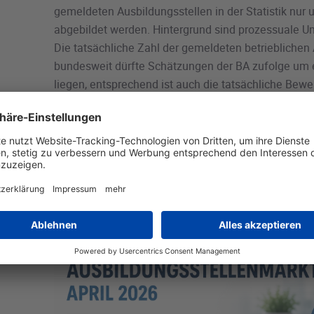
gemeldeten Ausbildungsstellen in der Statistik nur 
abgebildet werden. Hintergrund sind prozessuale U
Die tatsächliche Zahl der gemeldeten betrieblichen
bundesweit dürfte Schätzungen der BA zufolge um 
liegen, entsprechend ist auch die tatsächliche Bewe
günstiger für die Bewerber.
Die wichtigsten Daten und das Datenblatt der BA f