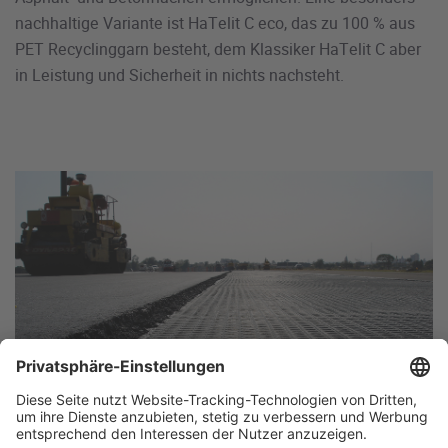
nachhaltige Variante ist HaTelit C eco, das zu 100 % aus
PET Recyclinggarn besteht, dem Klassiker HaTelit C aber
in Leistung und Sicherheit in nichts nachsteht.