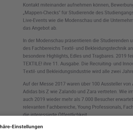
Kontakt miteinander aufnehmen können, Bewerbun
„Mappen-Checks" für Studierende des Studiengangs
Live-Events wie die Modenschau und die Unterneh
das Angebot ab.
In der Modenschau präsentieren die Studierenden 
des Fachbereichs Textil- und Bekleidungstechnik a
besondere Highlights, Edles und Tragbares. 2019 f
TEXTILE! ihre 11. Ausgabe. Die Recruiting- und Inn
Textil- und Bekleidungsindustrie wird alle zwei Jahr
Auf der Messe 2017 waren über 100 Aussteller von 
Adidas bis Z wie Zalando und Zara vertreten. Wie 
auch 2019 wieder mehr als 7.000 Besucher erwartet
relevanten Fachbereiche, Young Professionals, Fac
die interessierte Öffentlichkeit.
Die Hochschule Niederrhein in Mönchengladbach gil