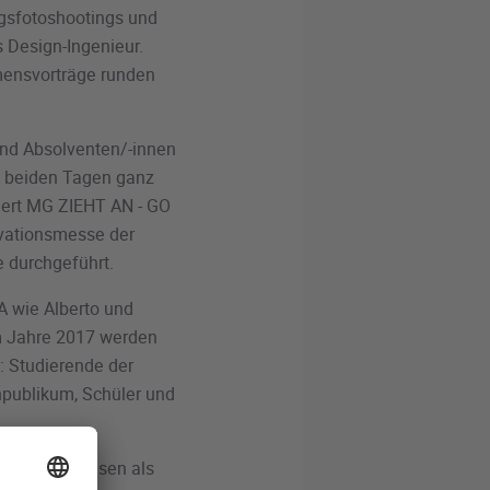
gsfotoshootings und
 Design-Ingenieur.
mensvorträge runden
und Absolventen/-innen
n beiden Tagen ganz
eiert MG ZIEHT AN - GO
ovationsmesse der
e durchgeführt.
A wie Alberto und
im Jahre 2017 werden
: Studierende der
hpublikum, Schüler und
t in Fachkreisen als