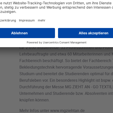
das Studienzentrum für die textilen Wirtschaftszwe
vergleichbaren anderen Hochschulen erleben die St
gesamte textile Bandbreite von der Faser bis zum E
hinaus ist die Hochschule Niederrhein weltweit aner
Innovation im Bereich Forschung und Entwicklung. D
und Bekleidungstechnik in Mönchengladbach gehör
Studienorten für den textilen Ingenieurnachwuchs 
ca. 2.050 Studierende. 33 Professorinnen und Profe
Lehrbeauftragte und etwa 60 Mitarbeiterinnen und M
Fachbereich beschäftigt. So bietet der Fachbereich 
Bekleidungstechnik hervorragende Voraussetzungen 
Studium und bereitet die Studierenden optimal für 
Berufsleben vor. Ein besonderes Highlight ist bspw.
Durchführung der Messe MG ZIEHT AN - GO TEXTILE!
Unternehmen und Studierende bzw. Absolventen int
knüpfen können.
Mehr Infos unter www.mgziehtan.de