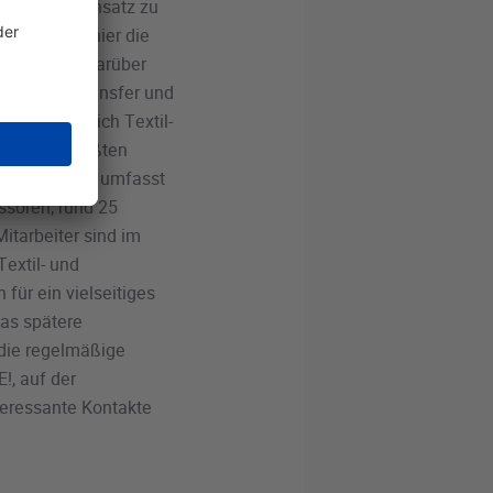
ige. Im Gegensatz zu
udierenden hier die
ndprodukt. Darüber
kannt für Transfer und
er Fachbereich Textil-
t zu den größten
in Europa und umfasst
ssoren, rund 25
itarbeiter sind im
Textil- und
für ein vielseitiges
das spätere
 die regelmäßige
, auf der
eressante Kontakte