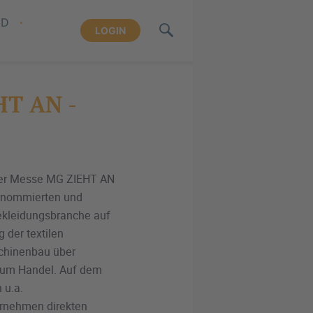
ND
LOGIN
HT AN -
der Messe MG ZIEHT AN
renommierten und
Bekleidungsbranche auf
 der textilen
schinenbau über
 zum Handel. Auf dem
 u.a.
ernehmen direkten