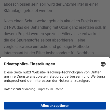
abgeschlossen sein soll, wird der Enzym-Filter in einer
Kläranlage getestet werden.
Noch einen Schritt weiter geht ein aktuelles Projekt am
DTNW, das die Behandlung mit Ozon ganz ersetzen soll. In
diesem Projekt werden spezielle Filtervliese entwickelt,
die die Spurenstoffe selbst absorbieren – eine
vergleichsweise einfache und günstige Methode.
Interessant ist der Filter insbesondere für Nordrhein-
Westfalen und andere Regionen, in denen Trinkwasser
über Uferfiltrat aus Oberflächengewässern gewonnen
wird. Diese sind vielfach mit schädlichen Spurenstoffen
belastet.