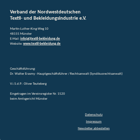
Verband der Nordwestdeutschen
Textil- und Bekleidungsindustrie e.V.
Martin-Luther-King-Weg 10
48155 Münster
E-Mail:
info(at)textil-bekleidung.de
Website:
www.textil-bekleidung.de
Geschäftsführung:
Dr. Walter Erasmy - Hauptgeschäftsführer / Rechtsanwalt (Syndikusrechtsanwalt)
V.i.S.d.P.: Oliver Teuteberg
Eingetragen im Vereinsregister Nr. 1520
beim Amtsgericht Münster
Datenschutz
Impressum
Newsletter abbestellen