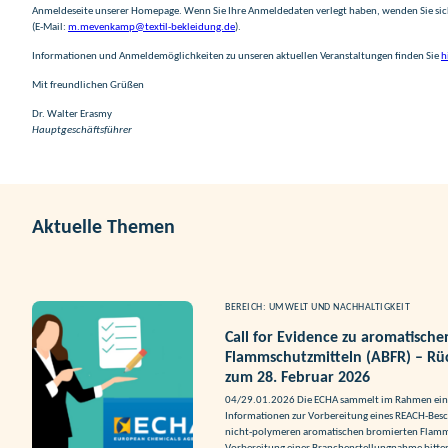
Anmeldeseite unserer Homepage. Wenn Sie Ihre Anmeldedaten verlegt haben, wenden Sie si
(E-Mail:
m.mevenkamp@textil-bekleidung.de
).
Informationen und Anmeldemöglichkeiten zu unseren aktuellen Veranstaltungen finden Sie
h
Mit freundlichen Grüßen
Dr. Walter Erasmy
Hauptgeschäftsführer
Aktuelle Themen
BEREICH: UMWELT UND NACHHALTIGKEIT
Call for Evidence zu aromatisch
Flammschutzmitteln (ABFR) – Rü
zum 28. Februar 2026
04/29.01.2026 Die ECHA sammelt im Rahmen eines
Informationen zur Vorbereitung eines REACH-Bes
nicht-polymeren aromatischen bromierten Flamm