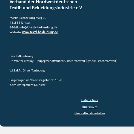
Verband der Nordwestdeutschen
Textil- und Bekleidungsindustrie e.V.
Martin-Luther-King-Weg 10
48155 Münster
E-Mail:
info(at)textil-bekleidung.de
Website:
www.textil-bekleidung.de
Geschäftsführung:
Dr. Walter Erasmy - Hauptgeschäftsführer / Rechtsanwalt (Syndikusrechtsanwalt)
V.i.S.d.P.: Oliver Teuteberg
Eingetragen im Vereinsregister Nr. 1520
beim Amtsgericht Münster
Datenschutz
Impressum
Newsletter abbestellen