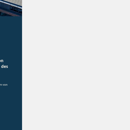
on
 des
um von