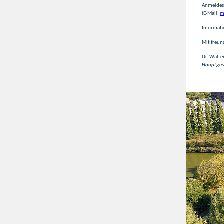
Anmeldese
(E-Mail:
m
Informati
Mit freun
Dr. Walte
Hauptges