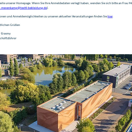
ite unserer Homepage. Wenn Sie Ihre Anmeldedaten verlegt haben, wenden Sie sich bitte an Frau
.mevenkamp@textil-bekleidung.de
).
onen und Anmeldemöglichkeiten zu unseren aktuellen Veranstaltungen finden Sie
hier
.
dlichen Grüßen
r Erasmy
chäftsführer