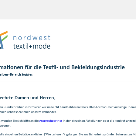
mationen für die Textil- und Bekleidungsindustrie
iben - Bereich Soziales
geehrte Damen und Herren,
en Rundschreiben informieren wir im leicht handhabbaren Newsletter-Format über vielfältige Them
enen Arbeitsbereichen unseres Verbandes.
n wenden Sie sich bitte an die
Ansprechpartner
in den einzelnen Abteilungen oder die konkret angeg
ersonen.
die einzelnen Beiträge anklicken ("Weiterlesen"), gelangen Sie aus Sicherheitsgründen beim ersten Ma