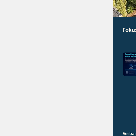
Foku
Verba