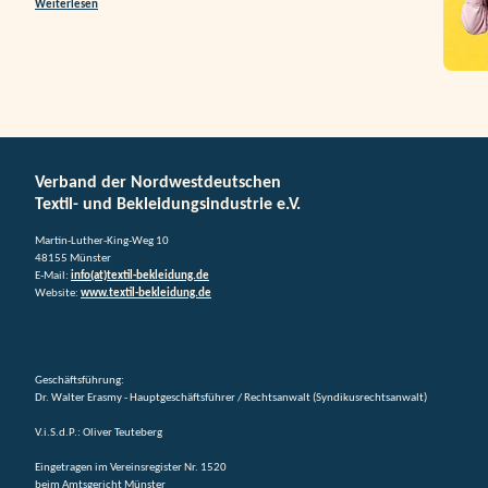
Weiterlesen
Verband der Nordwestdeutschen
Textil- und Bekleidungsindustrie e.V.
Martin-Luther-King-Weg 10
48155 Münster
E-Mail:
info(at)textil-bekleidung.de
Website:
www.textil-bekleidung.de
Geschäftsführung:
Dr. Walter Erasmy - Hauptgeschäftsführer / Rechtsanwalt (Syndikusrechtsanwalt)
V.i.S.d.P.: Oliver Teuteberg
Eingetragen im Vereinsregister Nr. 1520
beim Amtsgericht Münster