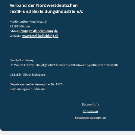
Verband der Nordwestdeutschen
Textil- und Bekleidungsindustrie e.V.
Martin-Luther-King-Weg 10
48155 Münster
E-Mail:
info(at)textil-bekleidung.de
Website:
www.textil-bekleidung.de
Geschäftsführung:
Dr. Walter Erasmy - Hauptgeschäftsführer / Rechtsanwalt (Syndikusrechtsanwalt)
V.i.S.d.P.: Oliver Teuteberg
Eingetragen im Vereinsregister Nr. 1520
beim Amtsgericht Münster
Datenschutz
Impressum
Newsletter abbestellen