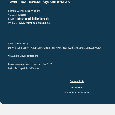
Textil- und Bekleidungsindustrie e.V.
Martin-Luther-King-Weg 10
48155 Münster
E-Mail:
info(at)textil-bekleidung.de
Website:
www.textil-bekleidung.de
Geschäftsführung:
Dr. Walter Erasmy - Hauptgeschäftsführer / Rechtsanwalt (Syndikusrechtsanwalt)
V.i.S.d.P.: Oliver Teuteberg
Eingetragen im Vereinsregister Nr. 1520
beim Amtsgericht Münster
Datenschutz
Impressum
Newsletter abbestellen