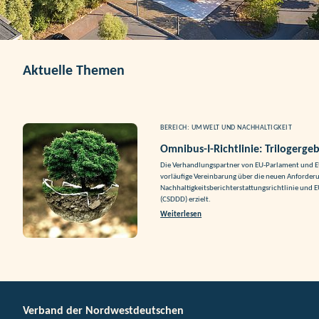
Aktuelle Themen
BEREICH: UMWELT UND NACHHALTIGKEIT
Omnibus-I-Richtlinie: Trilogergeb
Die Verhandlungspartner von EU-Parlament und E
vorläufige Vereinbarung über die neuen Anforder
Nachhaltigkeitsberichterstattungsrichtlinie und E
(CSDDD) erzielt.
Weiterlesen
Verband der Nordwestdeutschen