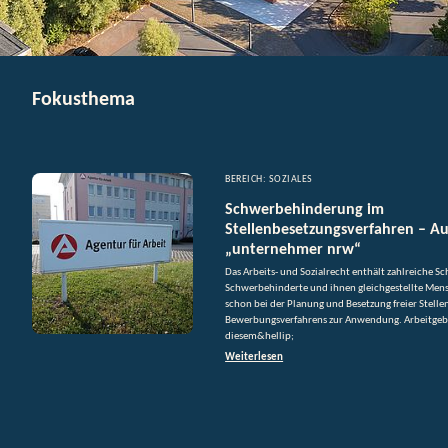
Fokusthema
BEREICH: SOZIALES
Schwerbehinderung im
Stellenbesetzungsverfahren – A
„unternehmer nrw“
Das Arbeits- und Sozialrecht enthält zahlreiche Sc
Schwerbehinderte und ihnen gleichgestellte Mens
schon bei der Planung und Besetzung freier Stell
Bewerbungsverfahrens zur Anwendung. Arbeitgebe
diesem&hellip;
Weiterlesen