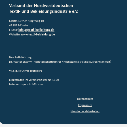
Verband der Nordwestdeutschen
Textil- und Bekleidungsindustrie e.V.
Martin-Luther-King-Weg 10
48155 Münster
E-Mail:
info(at)textil-bekleidung.de
Website:
www.textil-bekleidung.de
Geschäftsführung:
Dr. Walter Erasmy - Hauptgeschäftsführer / Rechtsanwalt (Syndikusrechtsanwalt)
V.i.S.d.P.: Oliver Teuteberg
Eingetragen im Vereinsregister Nr. 1520
beim Amtsgericht Münster
Datenschutz
Impressum
Newsletter abbestellen