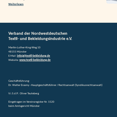
Weiterlesen
Verband der Nordwestdeutschen
Textil- und Bekleidungsindustrie e.V.
Martin-Luther-King-Weg 10
48155 Münster
E-Mail:
info(at)textil-bekleidung.de
Website:
www.textil-bekleidung.de
Geschäftsführung:
Dr. Walter Erasmy - Hauptgeschäftsführer / Rechtsanwalt (Syndikusrechtsanwalt)
V.i.S.d.P.: Oliver Teuteberg
Eingetragen im Vereinsregister Nr. 1520
beim Amtsgericht Münster