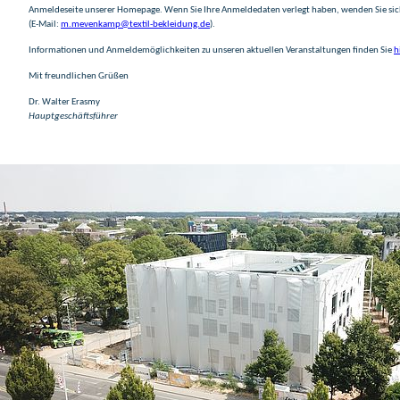
Anmeldeseite unserer Homepage. Wenn Sie Ihre Anmeldedaten verlegt haben, wenden Sie si
(E-Mail:
m.mevenkamp@textil-bekleidung.de
).
Informationen und Anmeldemöglichkeiten zu unseren aktuellen Veranstaltungen finden Sie
h
Mit freundlichen Grüßen
Dr. Walter Erasmy
Hauptgeschäftsführer