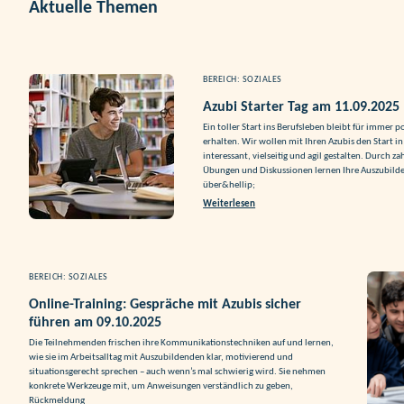
Aktuelle Themen
BEREICH: SOZIALES
Azubi Starter Tag am 11.09.2025
Ein toller Start ins Berufsleben bleibt für immer p
erhalten. Wir wollen mit Ihren Azubis den Start i
interessant, vielseitig und agil gestalten. Durch 
Übungen und Diskussionen lernen Ihre Auszubilde
über&hellip;
Weiterlesen
BEREICH: SOZIALES
Online-Training: Gespräche mit Azubis sicher
führen am 09.10.2025
Die Teilnehmenden frischen ihre Kommunikationstechniken auf und lernen,
wie sie im Arbeitsalltag mit Auszubildenden klar, motivierend und
situationsgerecht sprechen – auch wenn’s mal schwierig wird. Sie nehmen
konkrete Werkzeuge mit, um Anweisungen verständlich zu geben,
Rückmeldung