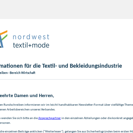
mationen für die Textil- und Bekleidungsindustrie
iben - Bereich Wirtschaft
geehrte Damen und Herren,
en Rundschreiben informieren wir im leicht handhabbaren Newsletter-Format über vielfältige Them
enen Arbeitsbereichen unseres Verbandes.
n wenden Sie sich bitte an die
Ansprechpartner
in den einzelnen Abteilungen oder die konkret angeg
ersonen.
die einzelnen Beiträge anklicken ("Weiterlesen"), gelangen Sie aus Sicherheitsgründen beim ersten Ma