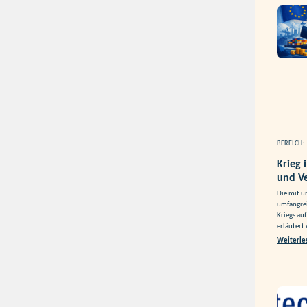
BEREICH:
Krieg
und V
Die mit u
umfangrei
Kriegs au
erläutert
Weiterle