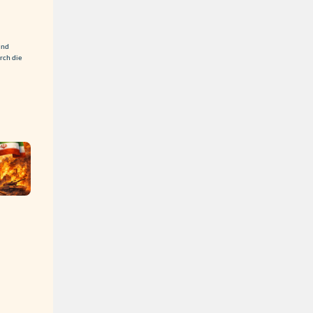
und
rch die