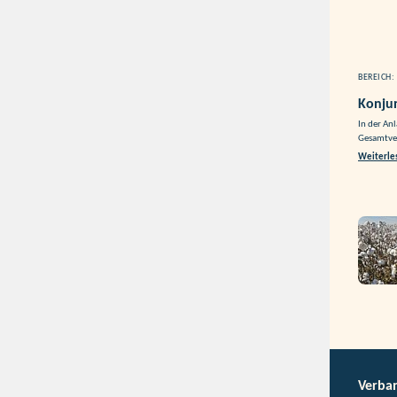
BEREICH:
Konju
In der An
Gesamtver
Weiterle
Verba