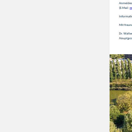
Anmeldese
(E-Mail:
m
Informati
Mit freun
Dr. Walte
Hauptges