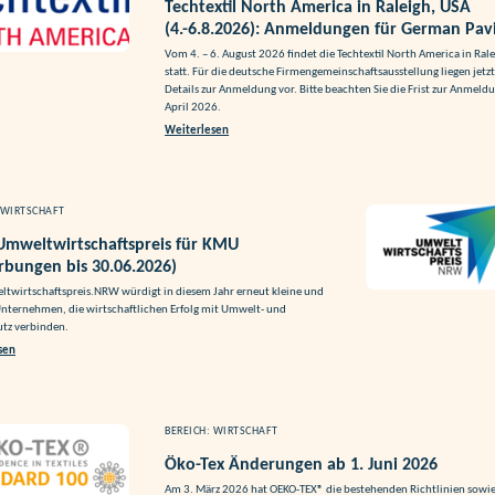
Techtextil North America in Raleigh, USA
(4.-6.8.2026): Anmeldungen für German Pavi
Vom 4. – 6. August 2026 findet die Techtextil North America in Rale
statt. Für die deutsche Firmengemeinschaftsausstellung liegen jetzt
Details zur Anmeldung vor. Bitte beachten Sie die Frist zur Anmeldu
April 2026.
Weiterlesen
 WIRTSCHAFT
mweltwirtschaftspreis für KMU
bungen bis 30.06.2026)
twirtschaftspreis.NRW würdigt in diesem Jahr erneut kleine und
Unternehmen, die wirtschaftlichen Erfolg mit Umwelt- und
tz verbinden.
sen
BEREICH: WIRTSCHAFT
Öko-Tex Änderungen ab 1. Juni 2026
Am 3. März 2026 hat OEKO-TEX® die bestehenden Richtlinien sowie