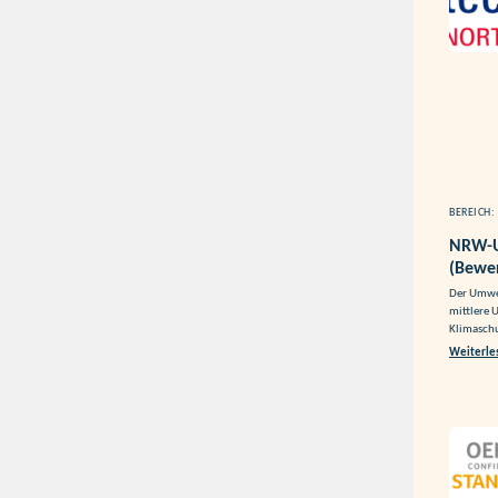
BEREICH:
NRW-U
(Bewer
Der Umwel
mittlere 
Klimaschu
Weiterle