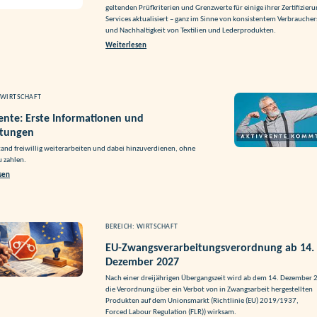
geltenden Prüfkriterien und Grenzwerte für einige ihrer Zertifizier
Services aktualisiert – ganz im Sinne von konsistentem Verbrauche
und Nachhaltigkeit von Textilien und Lederprodukten.
Weiterlesen
 WIRTSCHAFT
ente: Erste Informationen und
tungen
and freiwillig weiterarbeiten und dabei hinzuverdienen, ohne
u zahlen.
sen
BEREICH: WIRTSCHAFT
EU-Zwangsverarbeitungsverordnung ab 14.
Dezember 2027
Nach einer dreijährigen Übergangszeit wird ab dem 14. Dezember
die Verordnung über ein Verbot von in Zwangsarbeit hergestellten
Produkten auf dem Unionsmarkt (Richtlinie (EU) 2019/1937,
Forced Labour Regulation (FLR)) wirksam.