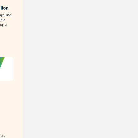
lion
igh, USA,
 die
ng: 3.
 die