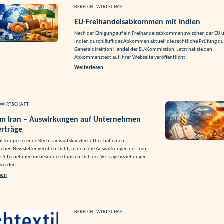
BEREICH: WIRTSCHAFT
EU-Freihandelsabkommen mit Indien
Nach der Einigung auf ein Freihandelsabkommen zwischen der EU 
Indien durchläuft das Abkommen aktuell die rechtliche Prüfung du
Generaldirektion Handel der EU-Kommission. Jetzt hat sie den
Abkommenstext auf Ihrer Webseite veröffentlicht.
Weiterlesen
 WIRTSCHAFT
 im Iran – Auswirkungen auf Unternehmen
erträge
ns kooperierende Rechtsanwaltskanzlei Luther hat einen
chen Newsletter veröffentlicht, in dem die Auswirkungen des Iran-
f Unternehmen insbesondere hinsichtlich der Vertragsbeziehungen
 werden.
sen
BEREICH: WIRTSCHAFT