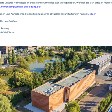
ite unserer Homepage. Wenn Sie Ihre Anmeldedaten verlegt haben, wenden Sie sich bitte an Frau
.mevenkamp@textil-bekleidung.de
).
onen und Anmeldemöglichkeiten zu unseren aktuellen Veranstaltungen finden Sie
hier
.
dlichen Grüßen
r Erasmy
chäftsführer