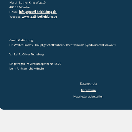
Martin-Luther-King-Weg 10
48155 Münster
E-Mail:
info(at)textil-bekleidung.de
Website:
www.textil-bekleidung.de
Geschäftsführung:
Dr. Walter Erasmy - Hauptgeschäftsführer / Rechtsanwalt (Syndikusrechtsanwalt)
V.i.S.d.P.: Oliver Teuteberg
Eingetragen im Vereinsregister Nr. 1520
beim Amtsgericht Münster
Datenschutz
Impressum
Newsletter abbestellen