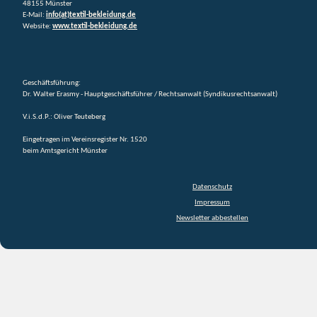
48155 Münster
E-Mail:
info(at)textil-bekleidung.de
Website:
www.textil-bekleidung.de
Geschäftsführung:
Dr. Walter Erasmy - Hauptgeschäftsführer / Rechtsanwalt (Syndikusrechtsanwalt)
V.i.S.d.P.: Oliver Teuteberg
Eingetragen im Vereinsregister Nr. 1520
beim Amtsgericht Münster
Datenschutz
Impressum
Newsletter abbestellen