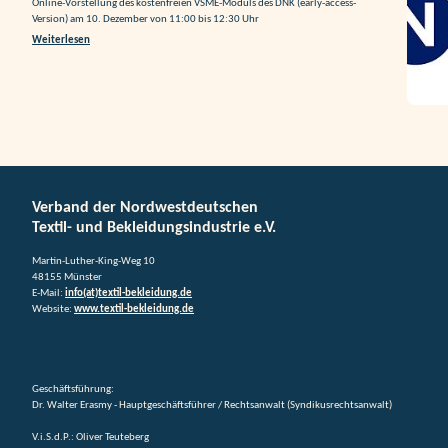
Online-Vorstellung des kostenfreien VSME-Moduls des DNK (early-access-
Version) am 10. Dezember von 11:00 bis 12:30 Uhr
Weiterlesen
Verband der Nordwestdeutschen
Textil- und Bekleidungsindustrie e.V.
Martin-Luther-King-Weg 10
48155 Münster
E-Mail:
info(at)textil-bekleidung.de
Website:
www.textil-bekleidung.de
Geschäftsführung:
Dr. Walter Erasmy - Hauptgeschäftsführer / Rechtsanwalt (Syndikusrechtsanwalt)
V.i.S.d.P.: Oliver Teuteberg