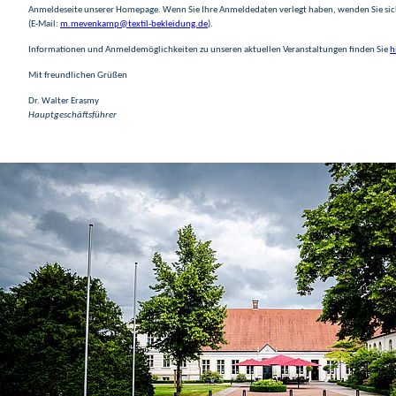
Anmeldeseite unserer Homepage. Wenn Sie Ihre Anmeldedaten verlegt haben, wenden Sie si
(E-Mail:
m.mevenkamp@textil-bekleidung.de
).
Informationen und Anmeldemöglichkeiten zu unseren aktuellen Veranstaltungen finden Sie
h
Mit freundlichen Grüßen
Dr. Walter Erasmy
Hauptgeschäftsführer