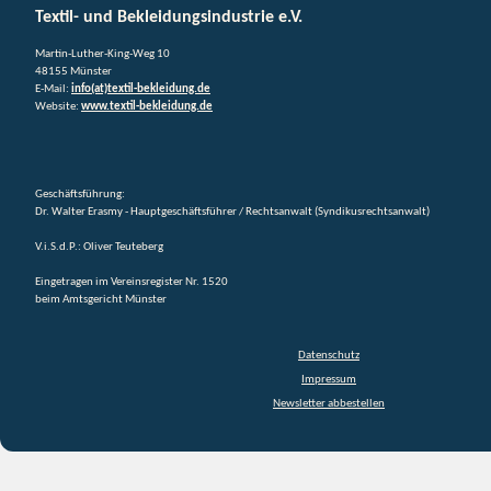
Textil- und Bekleidungsindustrie e.V.
Martin-Luther-King-Weg 10
48155 Münster
E-Mail:
info(at)textil-bekleidung.de
Website:
www.textil-bekleidung.de
Geschäftsführung:
Dr. Walter Erasmy - Hauptgeschäftsführer / Rechtsanwalt (Syndikusrechtsanwalt)
V.i.S.d.P.: Oliver Teuteberg
Eingetragen im Vereinsregister Nr. 1520
beim Amtsgericht Münster
Datenschutz
Impressum
Newsletter abbestellen